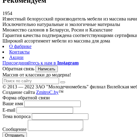
Рекомендуем
1954
Известный белорусский производитель мебели из массива начин
Исключительно натуральные и экологичные материалы
Множество салонов в Беларуси, Росии и Казахстане
Гарантия качества подтверждена соответствующими сертифик
Широкий ассортимент мебели из массива для дома
О фабрике
Контакты
Акции
Присоединяйтесь к нам в
Instagram
Обратная связь
Написать
Массив от классики до модерна!
© 2013 — 2022 ЗАО "Молодечномебель" филиал Вилейская меб
Создание сайта
ZmitroC.by
™
Форма обратной связи
Ваше имя
E-mail
Тема вопроса
Сообщение
Отправить