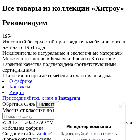
Все товары из коллекции «Хитроу»
Рекомендуем
1954
Известный белорусский производитель мебели из массива
начиная с 1954 года
Исключительно натуральные и экологичные материалы
Множество салонов в Беларуси, Росии и Казахстане
Гарантия качества подтверждена соответствующими
сертификатами
Широкий ассортимент мебели из массива для дома
О фабрике
Контакты
Акции
Присоединяйтесь к нам в
Instagram
Обратная связь
Написать
Массив от классики до модерна!
© 2013 — 2022 ЗАО "Молодечномебель" филиал Вилейская
Менеджер компании
мебельная фабрика
Здравствуйте! Готова помочь
Создание сайта
ZmitroC.by
™
вам. Напишите мне, если у
Форма обратной связи